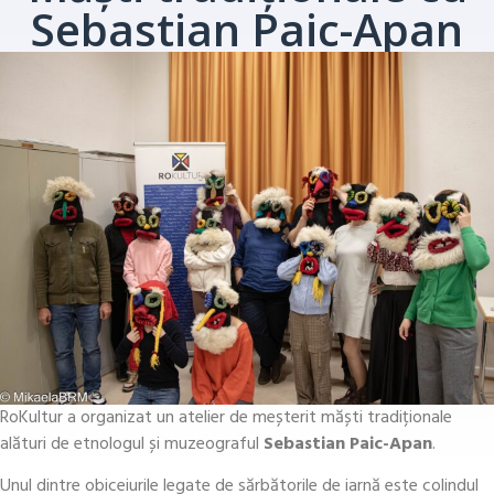
Sebastian Paic-Apan
RoKultur a organizat un atelier de meșterit măști tradiționale
alături de etnologul și muzeograful
Sebastian Paic-Apan
.
Unul dintre obiceiurile legate de sărbătorile de iarnă este colindul