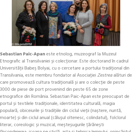
Sebastian Paic-Apan
este etnolog, muzeograf la Muzeul
Etnografic al Transilvaniei și colecționar. Este doctorand în cadrul
Universității Babeș Bolyai, cu o cercetare a portului tradițional din
Transilvania, este membru fondator al Asociației
Zestrea
alături de
care promovează cultura tradițională și are o colecție de peste
3000 de piese de port provenind din peste 65 de zone
etnografice din România. Sebastian Paic-Apan este preocupat de
portul și textilele tradiționale, identitatea culturală, magia
populară, obiceiurile și tradițiile din ciclul vieții (naștere, nuntă,
moarte) și din ciclul anual (călușul oltenesc, colindatul), folclorul
literar, coreologic și muzical, meșteșugurile țărănești
(încondeierea, icoana pe sticlă, arta și tehnica lemnului, opincăritul,