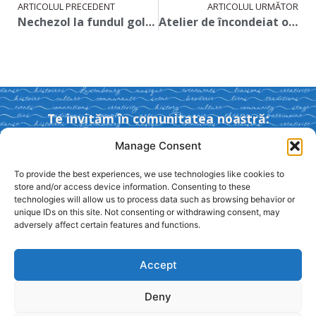
ARTICOLUL PRECEDENT
ARTICOLUL URMĂTOR
Nechezol la fundul gol, scrisori din comunism
Atelier de încondeiat ouă cu Sebastian Paic-Apan
Te invităm în comunitatea noastră:
Manage Consent
To provide the best experiences, we use technologies like cookies to
store and/or access device information. Consenting to these
technologies will allow us to process data such as browsing behavior or
Formular de înscriere
unique IDs on this site. Not consenting or withdrawing consent, may
adversely affect certain features and functions.
Accept
© 2024 RoKultur ASBL
Deny