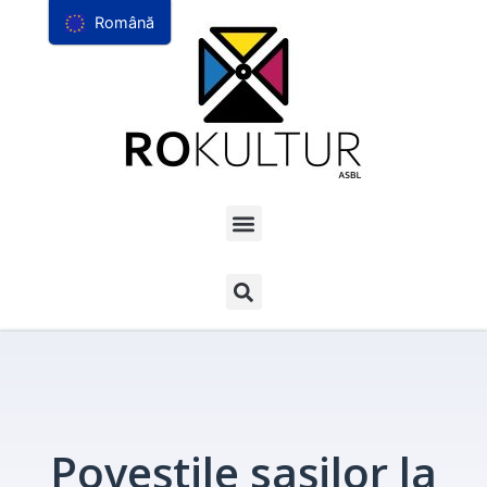
Română
Poveștile sașilor la