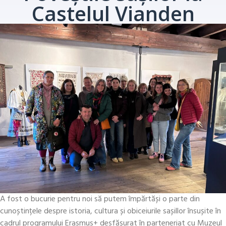
Castelul Vianden
A fost o bucurie pentru noi să putem împărtăși o parte din
cunoștințele despre istoria, cultura și obiceiurile sașillor însușite în
cadrul programului Erasmus+ desfășurat în parteneriat cu Muzeul